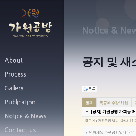
Notice & Ne
공지 및 새
About
Process
가원공방 소개
Gallery
작업과정 안내
Publication
가원공방 갤러리
전체
옥공예 수강/ 체험
[공지]
가원공방 가회동 매장
Notice & News
미디어 / 협찬
글쓴이 :
가원공방
날짜 :
2016-05-
Contact us
공지사항 및 새소식
안녕하세요 가원공방입니다 ^^